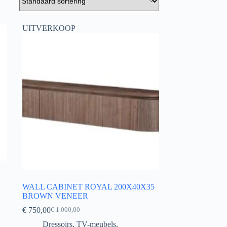
UITVERKOOP
WALL CABINET ROYAL 200X40X35
BROWN VENEER
€
750,00
€
1.000,00
Dressoirs
,
TV-meubels
,