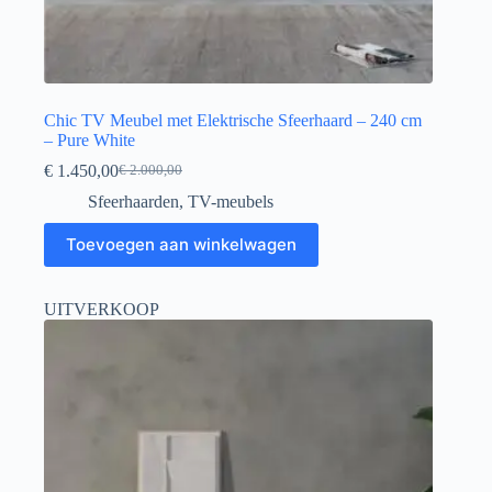
Chic TV Meubel met Elektrische Sfeerhaard – 240 cm
– Pure White
€
1.450,00
€
2.000,00
Sfeerhaarden
,
TV-meubels
Toevoegen aan winkelwagen
UITVERKOOP