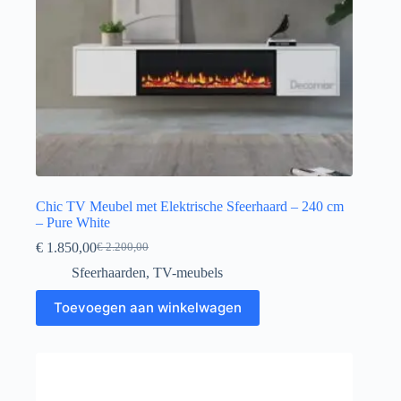
Chic TV Meubel met Elektrische Sfeerhaard – 240 cm
– Pure White
€
1.850,00
€
2.200,00
Sfeerhaarden
,
TV-meubels
Toevoegen aan winkelwagen