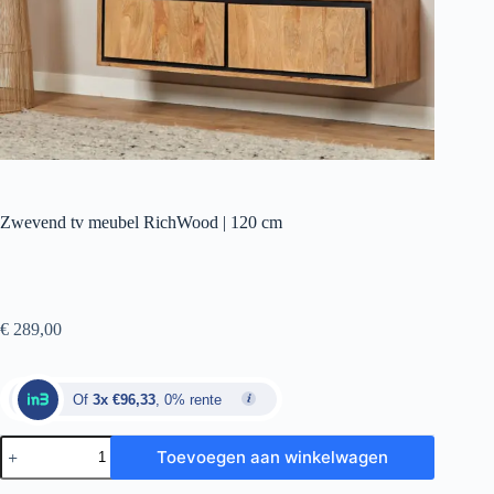
Zwevend tv meubel RichWood | 120 cm
€
289,00
Of
3x €96,33
, 0% rente
Toevoegen aan winkelwagen