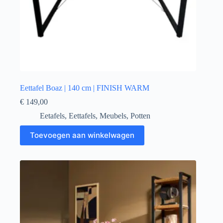
Eettafel Boaz | 140 cm | FINISH WARM
€
149,00
Eetafels
,
Eettafels
,
Meubels
,
Potten
Toevoegen aan winkelwagen