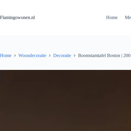
Flamingowonen.nl
Home
Me
Home
Woondecoratie
Decoratie
Boomstamtafel Boston | 20