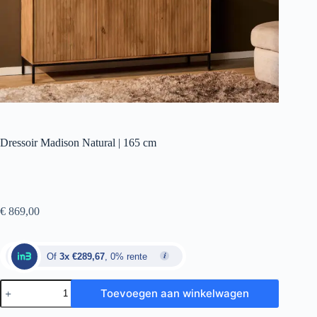
Dressoir Madison Natural | 165 cm
€
869,00
Of
3x €289,67
, 0% rente
Toevoegen aan winkelwagen