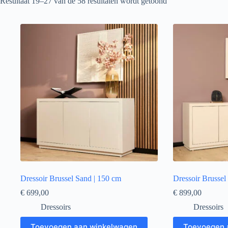
Resultaat 19–27 van de 58 resultaten wordt getoond
Dressoir Brussel Sand | 150 cm
Dressoir Brussel
€
699,00
€
899,00
Dressoirs
Dressoirs
Toevoegen aan winkelwagen
Toevoegen 