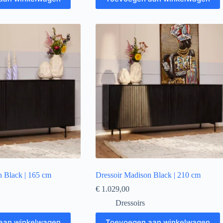
n Black | 165 cm
Dressoir Madison Black | 210 cm
€
1.029,00
Dressoirs
aan winkelwagen
Toevoegen aan winkelwagen