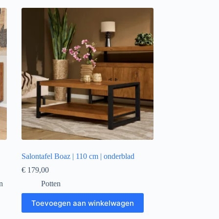
Salontafel Boaz | 110 cm | onderblad
€
179,00
n
Potten
Toevoegen aan winkelwagen