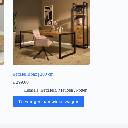
Eettafel Boaz | 200 cm
€
299,00
Eetafels
,
Eettafels
,
Meubels
,
Potten
Toevoegen aan winkelwagen