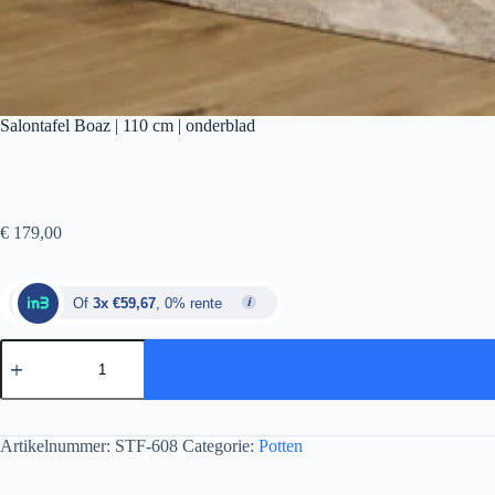
Salontafel Boaz | 110 cm | onderblad
€
179,00
Of
3x €59,67
, 0% rente
Artikelnummer:
STF-608
Categorie:
Potten