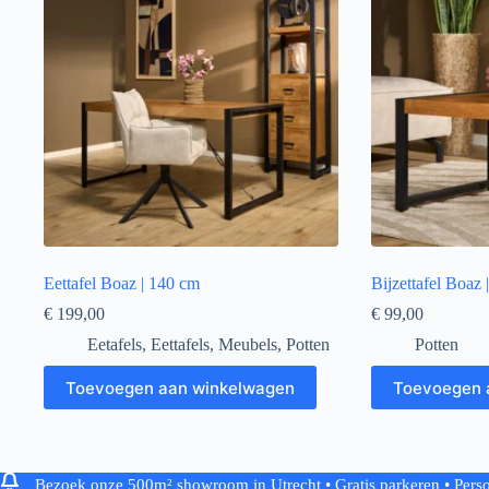
Eettafel Boaz | 140 cm
Bijzettafel Boaz 
€
199,00
€
99,00
Eetafels
,
Eettafels
,
Meubels
,
Potten
Potten
Toevoegen aan winkelwagen
Toevoegen 
Copyright © 2026 - WordPress thema door
CreativeThemes
Bezoek onze 500m² showroom in Utrecht • Gratis parkeren • Perso