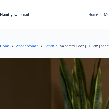
Flamingowonen.nl
Home
Me
Home
Woondecoratie
Potten
Salontafel Boaz | 110 cm | onde